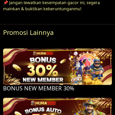
📌 Jangan lewatkan kesempatan gacor ini, segera
mainkan & buktikan keberuntunganmu!
Promosi Lainnya
BONUS NEW MEMBER 30%