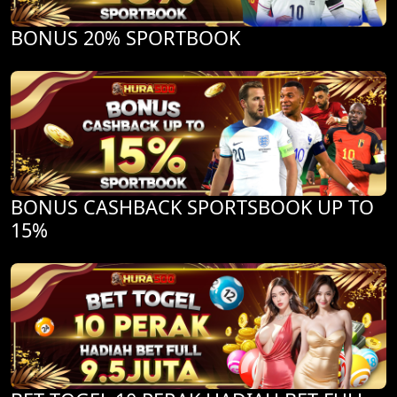
BONUS 20% SPORTBOOK
BONUS CASHBACK SPORTSBOOK UP TO
15%