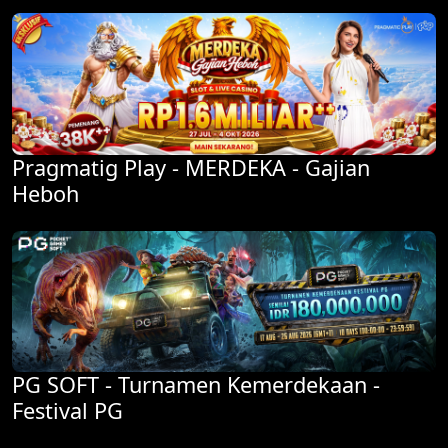
Pragmatig Play - MERDEKA - Gajian
Heboh
PG SOFT - Turnamen Kemerdekaan -
Festival PG