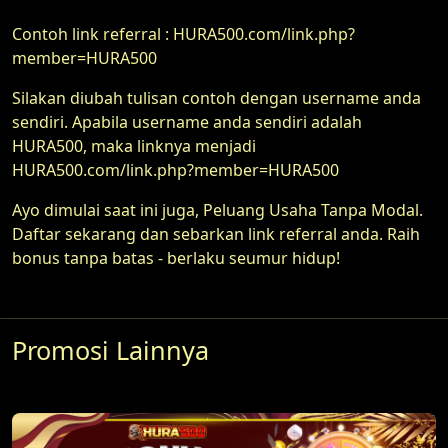
Contoh link referral : HURA500.com/link.php?
member=HURA500
Silakan diubah tulisan contoh dengan username anda
sendiri. Apabila username anda sendiri adalah
HURA500, maka linknya menjadi
HURA500.com/link.php?member=HURA500
Ayo dimulai saat ini juga, Peluang Usaha Tanpa Modal.
Daftar sekarang dan sebarkan link referral anda. Raih
bonus tanpa batas - berlaku seumur hidup!
Promosi Lainnya