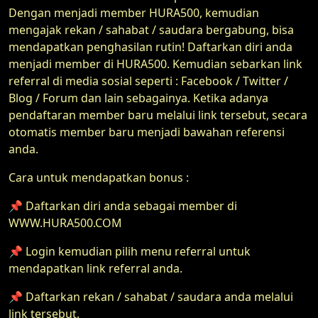
Dengan menjadi member HURA500, kemudian
mengajak rekan / sahabat / saudara bergabung, bisa
mendapatkan penghasilan rutin! Daftarkan diri anda
menjadi member di HURA500. Kemudian sebarkan link
referral di media sosial seperti : Facebook / Twitter /
Blog / Forum dan lain sebagainya. Ketika adanya
pendaftaran member baru melalui link tersebut, secara
otomatis member baru menjadi bawahan referensi
anda.
Cara untuk mendapatkan bonus :
📌 Daftarkan diri anda sebagai member di
WWW.HURA500.COM
📌 Login kemudian pilih menu referral untuk
mendapatkan link referral anda.
📌 Daftarkan rekan / sahabat / saudara anda melalui
link tersebut.