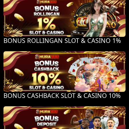
BONUS ROLLINGAN SLOT & CASINO 1%
BONUS CASHBACK SLOT & CASINO 10%