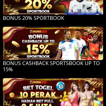
BONUS 20% SPORTBOOK
BONUS CASHBACK SPORTSBOOK UP TO
15%