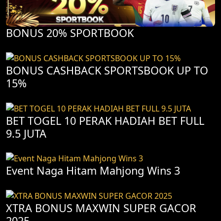
BONUS 20% SPORTBOOK
BONUS CASHBACK SPORTSBOOK UP TO
15%
BET TOGEL 10 PERAK HADIAH BET FULL
9.5 JUTA
Event Naga Hitam Mahjong Wins 3
XTRA BONUS MAXWIN SUPER GACOR
2025