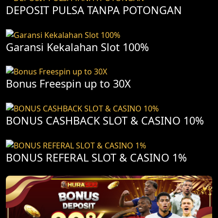
DEPOSIT PULSA TANPA POTONGAN
Garansi Kekalahan Slot 100%
Bonus Freespin up to 30X
BONUS CASHBACK SLOT & CASINO 10%
BONUS REFERAL SLOT & CASINO 1%