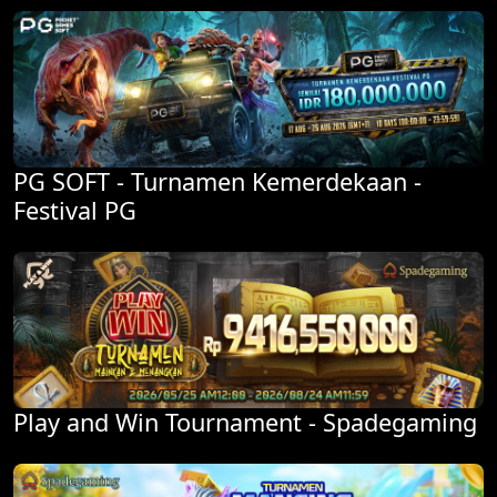
PG SOFT - Turnamen Kemerdekaan -
Festival PG
Play and Win Tournament - Spadegaming