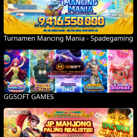
Turnamen Mancing Mania - Spadegaming
GGSOFT GAMES