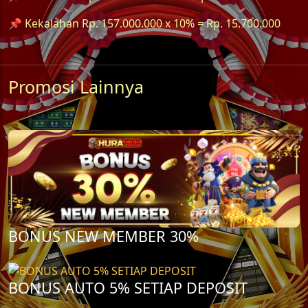
📌 Kekalahan Rp. 157.000.000 x 10% = Rp. 15.700.000
Promosi Lainnya
BONUS NEW MEMBER 30%
BONUS AUTO 5% SETIAP DEPOSIT