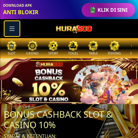
DOWNLOAD APK
KLIK DI SINI
ANTI BLOKIR
SLOT
CASINO
SPORT
TOGEL
TABLE
FISHING
COCK
BONUS CASHBACK SLOT &
CASINO 10%
SYARAT & KETENTUAN: