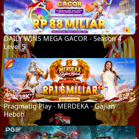
DAILY WINS MEGA GACOR - Season 4
Level 5
Pragmatig Play - MERDEKA - Gajian
Heboh