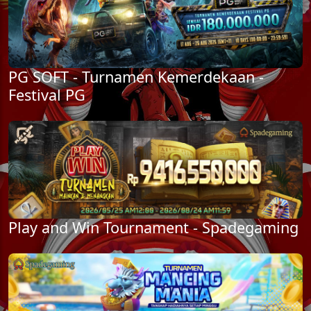
PG SOFT - Turnamen Kemerdekaan -
Festival PG
Play and Win Tournament - Spadegaming