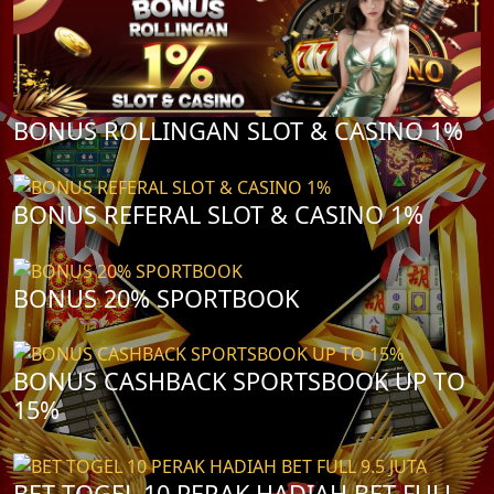
BONUS ROLLINGAN SLOT & CASINO 1%
BONUS REFERAL SLOT & CASINO 1%
BONUS 20% SPORTBOOK
BONUS CASHBACK SPORTSBOOK UP TO
15%
BET TOGEL 10 PERAK HADIAH BET FULL