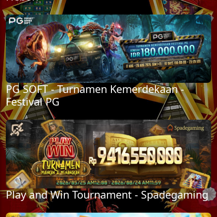
PG SOFT - Turnamen Kemerdekaan -
Festival PG
Play and Win Tournament - Spadegaming