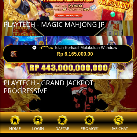
PLAYTECH - MAGIC MAHJONG JP
ri****oc
Telah Berhasil Melakukan Withdraw
Rp 6.165.000,00
PLAYTECH - GRAND JACKPOT
PROGRESSIVE
HOME
LOGIN
DAFTAR
PROMOSI
LIVE CHAT