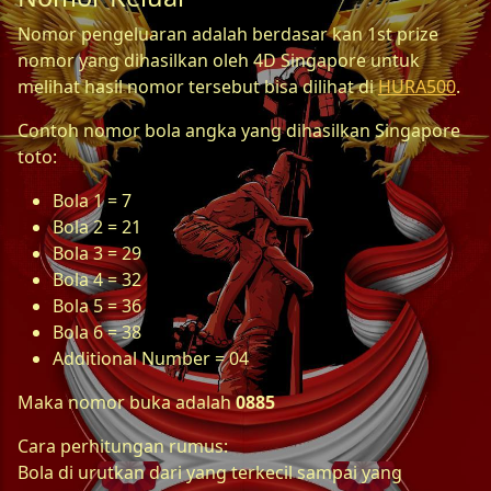
Nomor pengeluaran adalah berdasar kan 1st prize
nomor yang dihasilkan oleh 4D Singapore untuk
melihat hasil nomor tersebut bisa dilihat di
HURA500
.
Contoh nomor bola angka yang dihasilkan Singapore
toto:
Bola 1 = 7
Bola 2 = 21
Bola 3 = 29
Bola 4 = 32
Bola 5 = 36
Bola 6 = 38
Additional Number = 04
Maka nomor buka adalah
0885
Cara perhitungan rumus:
Bola di urutkan dari yang terkecil sampai yang