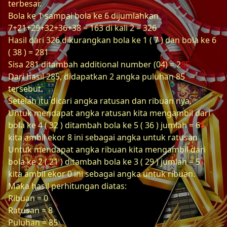
terbesar.
Bola ke 1 sampai bola ke 6 dijumlahkan
7+21+29+32+36+38 = 163 di kali 2 = 326
Hasil dari 326 dikurangkan bola ke 1 ( 7 ) dan bola ke 6
( 38 ) = 281
Sisa 281 ditambah additional number (04) = 2
85
Dari hasil 285, didapatkan 2 angka puluhan 85
tersebut.
Setelah itu dicari angka ratusan dan ribuan nya.
Untuk mendapat angka ratusan kita mengambil dari
bola ke 4 ( 32 ) ditambah bola ke 5 ( 36 ) jumlah = 6
8
kita ambil ekor 8 ini sebagai angka untuk ratusan
Untuk mendapat angka ribuan kita mengambil dari
bola ke 2 ( 21 ) ditambah bola ke 3 ( 29 ) jumlah = 5
0
kita ambil ekor 0 ini sebagai angka untuk ribuan.
Maka hasil perhitungan diatas:
Ribuan = 0
Ratusan = 8
Puluhan = 85