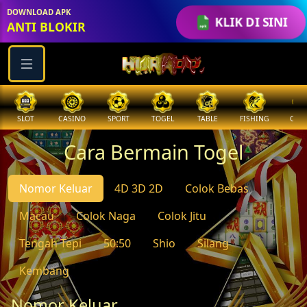
DOWNLOAD APK
KLIK DI SINI
ANTI BLOKIR
SLOT
CASINO
SPORT
TOGEL
TABLE
FISHING
COCK
Cara Bermain Togel
Nomor Keluar
4D 3D 2D
Colok Bebas
Macau
Colok Naga
Colok Jitu
Tengah Tepi
50:50
Shio
Silang
Kembang
Nomor Keluar