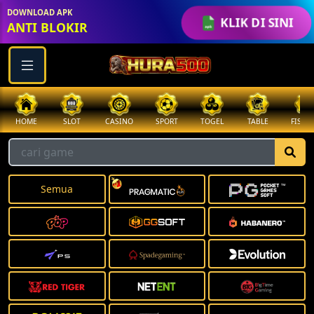
DOWNLOAD APK
KLIK DI SINI
ANTI BLOKIR
HOME
SLOT
CASINO
SPORT
TOGEL
TABLE
FISHI
Semua