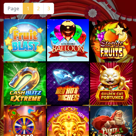
Page
1
2
3