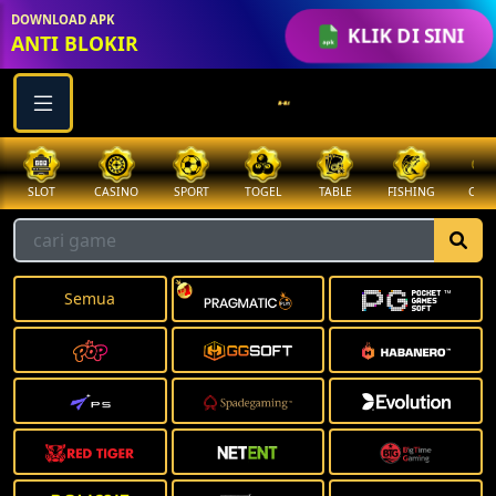
DOWNLOAD APK
KLIK DI SINI
ANTI BLOKIR
SLOT
CASINO
SPORT
TOGEL
TABLE
FISHING
COCK
Semua