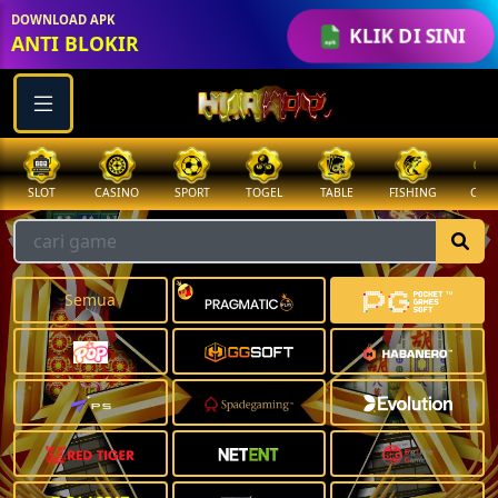
DOWNLOAD APK
KLIK DI SINI
ANTI BLOKIR
CASINO
SPORT
TOGEL
TABLE
FISHING
COCK F.
ARC
Semua