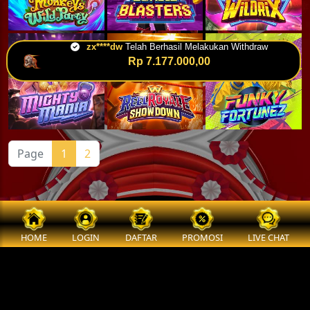
zx****dw
Telah Berhasil Melakukan Withdraw
Rp 7.177.000,00
Page
1
2
HOME
LOGIN
DAFTAR
PROMOSI
LIVE CHAT