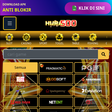
DOWNLOAD APK
KLIK DI SINI
ANTI BLOKIR
SLOT
CASINO
SPORT
TOGEL
TABLE
FISHING
COCK
Semua