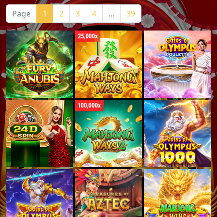
Page
1
2
3
4
...
39